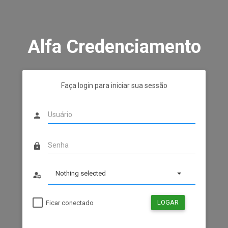
Alfa Credenciamento
Faça login para iniciar sua sessão
person
lock
Nothing selected
manage_accounts
LOGAR
Ficar conectado